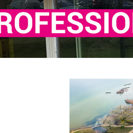
tion
ivité