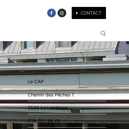
CONTACT
ABOUT CHARITY
Le CAP
Chemin des Pêches 1
2525 Le Landeron
032 757 28 78