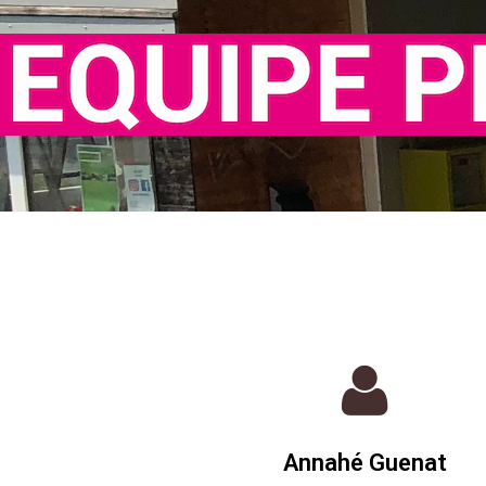
L’équipe
Location
Association
Soutenir notre ac
Historique
Rapports d’act
Annahé Guenat